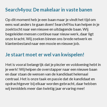
Gorinchem
Search4you: De makelaar in vaste banen
Harderwijk
Op dit moment heb je een baan maar je vindt het tijd om
eens wat anders te gaan doen! Search4You kan helpen in je
Heerde
zoektocht naar een nieuwe en uitdagende baan. Wij
begeleiden mensen continue naar nieuw werk, daar ligt
Putten
onze kracht. Wij zoeken binnen ons brede netwerk en
klantenbestand naar een mooie en nieuwe job.
Rotterdam
Scherpenzeel
Je staart moet er wel van kwispelen!
Stroe
Het is vooral belangrijk dat je plezier en voldoening hebt in
je werk! Wij helpen de overstapper naar een nieuwe baan
Uddel
en daar staan de wensen van de kandidaat helemaal
centraal. Het is onze taak en passie dat de kandidaat en
Vaassen
opdrachtgever bij elkaar worden gebracht, daar hebben
wij inmiddels meer dan twintig jaar ervaring mee!
Veenendaal
Vianen