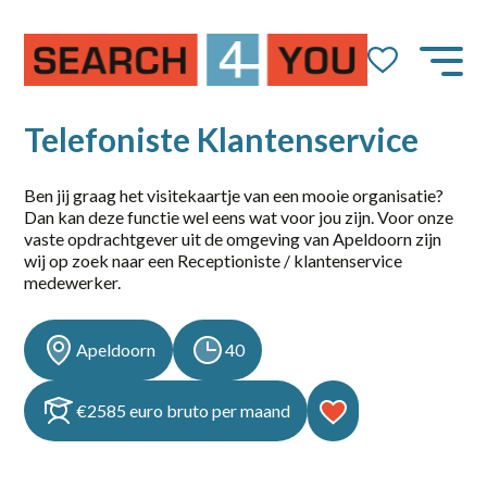
Job Alert
Naam
Telefoniste Klantenservice
Ben jij graag het visitekaartje van een mooie organisatie?
Dan kan deze functie wel eens wat voor jou zijn. Voor onze
E-mail
vaste opdrachtgever uit de omgeving van Apeldoorn zijn
wij op zoek naar een Receptioniste / klantenservice
medewerker.
Apeldoorn
40
dienstverband
€2585 euro bruto per maand
10-36
14-36 uur