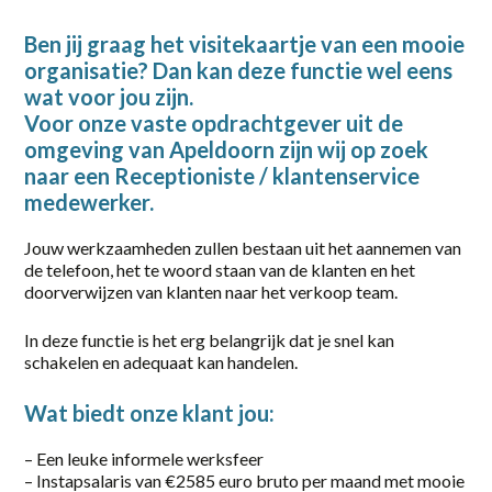
2-38 uur
Ben jij graag het visitekaartje van een mooie
organisatie? Dan kan deze functie wel eens
20-36 uur
wat voor jou zijn.
24 - 40
Voor onze vaste opdrachtgever uit de
omgeving van Apeldoorn zijn wij op zoek
24 - 40 uur
naar een Receptioniste / klantenservice
medewerker.
32-40 uur
Jouw werkzaamheden zullen bestaan uit het aannemen van
36
de telefoon, het te woord staan van de klanten en het
doorverwijzen van klanten naar het verkoop team.
36 uur
38 uur
In deze functie is het erg belangrijk dat je snel kan
schakelen en adequaat kan handelen.
40
Wat biedt onze klant jou:
40 uur
– Een leuke informele werksfeer
Full-time
– Instapsalaris van €2585 euro bruto per maand met mooie