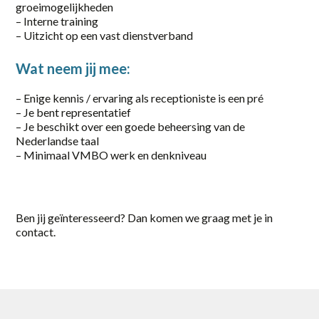
groeimogelijkheden
Part-time
– Interne training
– Uitzicht op een vast dienstverband
Vaste baan, onbepaalde tijd
Wat neem jij mee:
locatie
– Enige kennis / ervaring als receptioniste is een pré
Almelo
– Je bent representatief
– Je beschikt over een goede beheersing van de
Amersfoort
Nederlandse taal
– Minimaal VMBO werk en denkniveau
Amsterdam
Apeldoorn
Ben jij geïnteresseerd? Dan komen we graag met je in
Barneveld
contact.
Deventer
Eerbeek
Elst