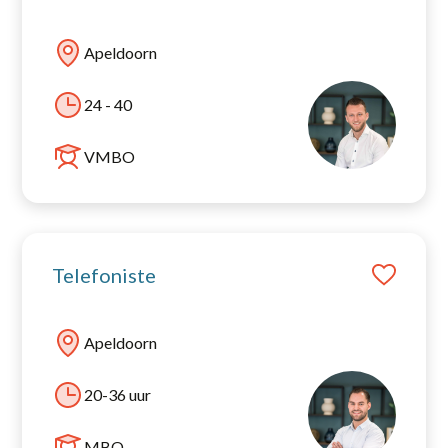
Apeldoorn
24 - 40
VMBO
Telefoniste
Apeldoorn
20-36 uur
MBO