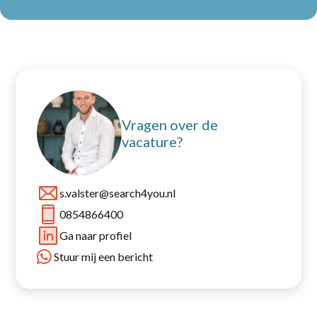
Home
Partners
Vacatures
Vragen over de
vacature?
Nieuws
s.valster@search4you.nl
Over ons
0854866400
Ga naar profiel
Contact
Stuur mij een bericht
Open sollicitatie