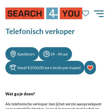
Job Alert
Naam
Telefonisch verkoper
E-mail
Apeldoorn
24 - 40 uur
Vanaf €2500,00 euro bruto per maand
dienstverband
Wat ga je doen?
10-36
Als telefonische verkoper ben jij het eerste aanspreekpunt
14-36 uur
voor potentiële klanten. Je gaat in gesprek met bedrijven