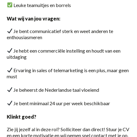
Leuke teamuitjes en borrels
Part-time
Vaste baan, onbepaalde tijd
Wat wij van jou vragen:
Je bent communicatief sterk en weet anderen te
locatie
enthousiasmeren
Almelo
Je hebt een commerciële instelling en houdt van een
uitdaging
Amersfoort
Ervaring in sales of telemarketing is een plus, maar geen
Amsterdam
must
Apeldoorn
Je beheerst de Nederlandse taal vloeiend
Barneveld
Je bent minimaal 24 uur per week beschikbaar
Deventer
Klinkt goed?
Eerbeek
Zie jij jezelf al in deze rol? Solliciteer dan direct! Stuur je CV
Elst
en een korte motivatie en wij nemen snel contact met je op.