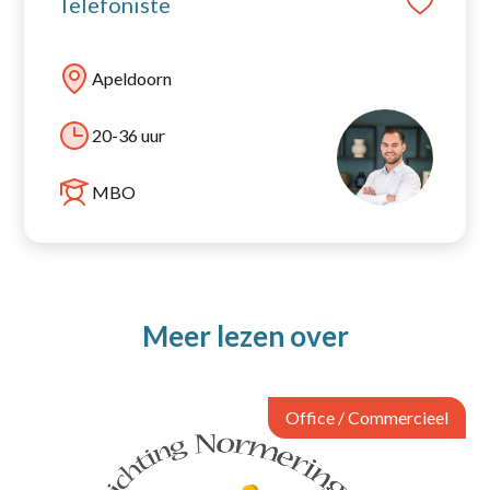
Telefoniste
Apeldoorn
20-36 uur
MBO
Meer lezen over
Office / Commercieel