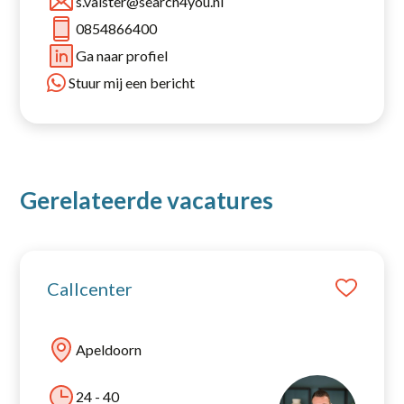
s.valster@search4you.nl
0854866400
Open sollicitatie
Ga naar profiel
Stuur mij een bericht
Gerelateerde vacatures
Callcenter
Apeldoorn
24 - 40