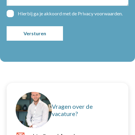
Hierbij ga je akkoord met de
Privacy voorwaarden
.
Home
Partners
Vacatures
Nieuws
Vragen over de
Over ons
vacature?
Contact