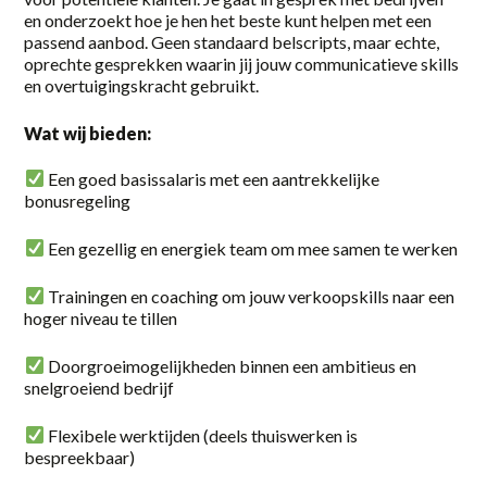
en onderzoekt hoe je hen het beste kunt helpen met een
2-38 uur
passend aanbod. Geen standaard belscripts, maar echte,
oprechte gesprekken waarin jij jouw communicatieve skills
20-36 uur
en overtuigingskracht gebruikt.
24 - 40
Wat wij bieden:
24 - 40 uur
Een goed basissalaris met een aantrekkelijke
bonusregeling
32-40 uur
36
Een gezellig en energiek team om mee samen te werken
36 uur
Trainingen en coaching om jouw verkoopskills naar een
hoger niveau te tillen
38 uur
Doorgroeimogelijkheden binnen een ambitieus en
40
snelgroeiend bedrijf
40 uur
Flexibele werktijden (deels thuiswerken is
bespreekbaar)
Full-time