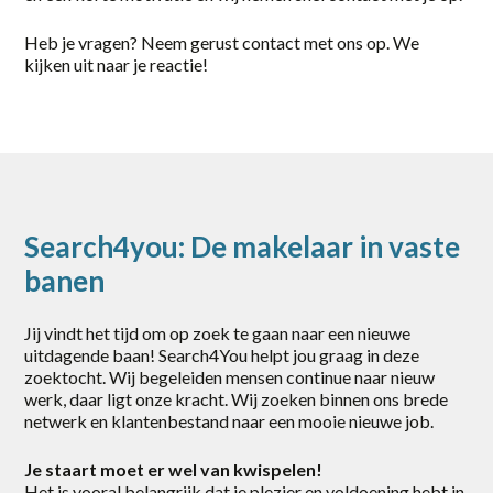
Gorinchem
Heb je vragen? Neem gerust contact met ons op. We
kijken uit naar je reactie!
Harderwijk
Heerde
Putten
Rotterdam
Search4you: De makelaar in vaste
Scherpenzeel
banen
Stroe
Jij vindt het tijd om op zoek te gaan naar een nieuwe
Uddel
uitdagende baan! Search4You helpt jou graag in deze
zoektocht. Wij begeleiden mensen continue naar nieuw
Vaassen
werk, daar ligt onze kracht. Wij zoeken binnen ons brede
netwerk en klantenbestand naar een mooie nieuwe job.
Veenendaal
Vianen
Je staart moet er wel van kwispelen!
Het is vooral belangrijk dat je plezier en voldoening hebt in