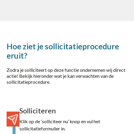
Zwolle
category
Logistiek / Transport
Office / Commercieel
Hoe ziet je sollicitatieprocedure
eruit?
Productie
Techniek / Procesindustrie
Zodra je solliciteert op deze functie ondernemen wij direct
actie! Bekijk hieronder wat je kan verwachten van de
sollicitatieprocedure.
Solliciteren
Klik op de ‘solliciteer nu’ knop en vul het
sollicitatieformulier in.