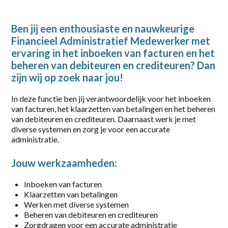
2-38 uur
Ben jij een enthousiaste en nauwkeurige
20-36 uur
Financieel Administratief Medewerker met
ervaring in het inboeken van facturen en het
24 - 40
beheren van debiteuren en crediteuren? Dan
24 - 40 uur
zijn wij op zoek naar jou!
32-40 uur
In deze functie ben jij verantwoordelijk voor het inboeken
van facturen, het klaarzetten van betalingen en het beheren
36
van debiteuren en crediteuren. Daarnaast werk je met
diverse systemen en zorg je voor een accurate
36 uur
administratie.
38 uur
Jouw werkzaamheden:
40
Inboeken van facturen
Klaarzetten van betalingen
40 uur
Werken met diverse systemen
Beheren van debiteuren en crediteuren
Full-time
Zorgdragen voor een accurate administratie