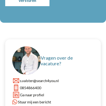
Home
Partners
Vacatures
Vragen over de
Nieuws
vacature?
Over ons
s.valster@search4you.nl
0854866400
Contact
Ga naar profiel
Stuur mij een bericht