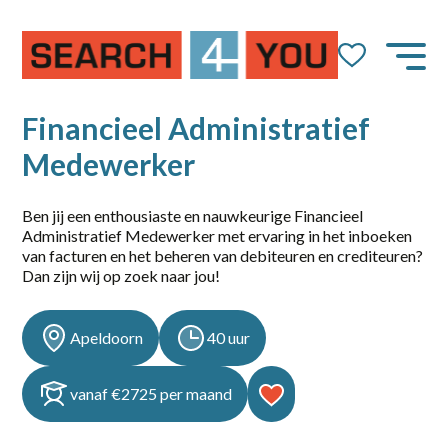
Job Alert
Naam
Financieel Administratief
Medewerker
Ben jij een enthousiaste en nauwkeurige Financieel
E-mail
Administratief Medewerker met ervaring in het inboeken
van facturen en het beheren van debiteuren en crediteuren?
Dan zijn wij op zoek naar jou!
Apeldoorn
40 uur
dienstverband
vanaf €2725 per maand
10-36
14-36 uur