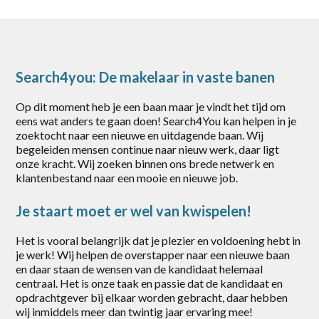
Gorinchem
Harderwijk
Heerde
Search4you: De makelaar in vaste banen
Putten
Op dit moment heb je een baan maar je vindt het tijd om
eens wat anders te gaan doen! Search4You kan helpen in je
Rotterdam
zoektocht naar een nieuwe en uitdagende baan. Wij
begeleiden mensen continue naar nieuw werk, daar ligt
Scherpenzeel
onze kracht. Wij zoeken binnen ons brede netwerk en
klantenbestand naar een mooie en nieuwe job.
Stroe
Je staart moet er wel van kwispelen!
Uddel
Het is vooral belangrijk dat je plezier en voldoening hebt in
Vaassen
je werk! Wij helpen de overstapper naar een nieuwe baan
en daar staan de wensen van de kandidaat helemaal
Veenendaal
centraal. Het is onze taak en passie dat de kandidaat en
opdrachtgever bij elkaar worden gebracht, daar hebben
Vianen
wij inmiddels meer dan twintig jaar ervaring mee!