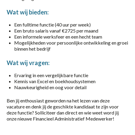
Part-time
Wat wij bieden:
Vaste baan, onbepaalde tijd
Een fulltime functie (40 uur per week)
Een bruto salaris vanaf €2725 per maand
locatie
Een informele werksfeer en een hecht team
Mogelijkheden voor persoonlijke ontwikkeling en groei
Almelo
binnen het bedrijf
Amersfoort
Wat wij vragen:
Amsterdam
Ervaring in een vergelijkbare functie
Kennis van Excel en boekhoudsystemen
Apeldoorn
Nauwkeurigheid en oog voor detail
Barneveld
Ben jij enthousiast geworden na het lezen van deze
Deventer
vacature en denk jij de geschikte kandidaat te zijn voor
deze functie? Solliciteer dan direct en wie weet word jij
Eerbeek
onze nieuwe Financieel Administratief Medewerker!
Elst