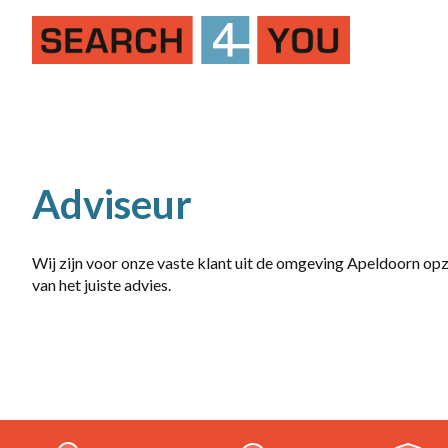
Job Alert
Naam
Adviseur
Wij zijn voor onze vaste klant uit de omgeving Apeldoorn opzoe
van het juiste advies.
dienstverband
10-36
20-36 uur
32-40 uur