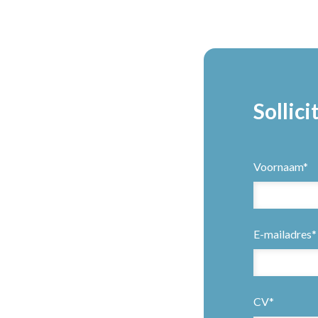
Sollici
Voornaam*
E-mailadres*
CV*