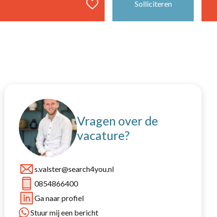
Solliciteren
40 uur
Vaste baan, onbepaalde tijd
Amsterdam
Deventer
Vragen over de
Gorinchem
vacature?
Putten
Stroe
s.valster@search4you.nl
Veenendaal
0854866400
Ga naar profiel
Stuur mij een bericht