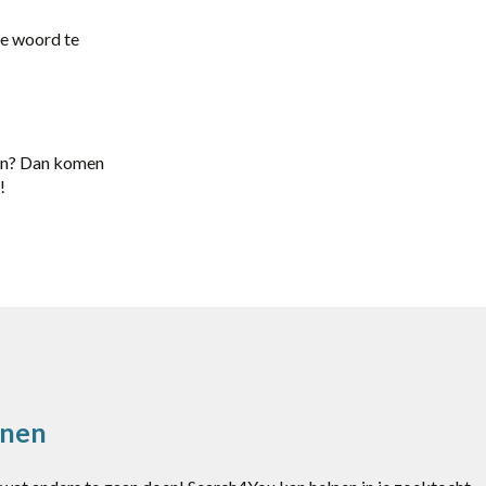
te woord te
aken? Dan komen
!
anen