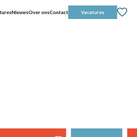
tures
Nieuws
Over ons
Contact
Vacatures
2-38 uur
24 - 40 uur
36 uur