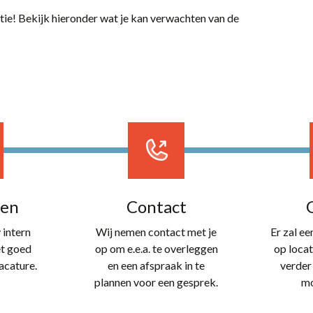
ctie! Bekijk hieronder wat je kan verwachten van de
len
Contact
 intern
Wij nemen contact met je
Er zal e
et goed
op om e.e.a. te overleggen
op locat
acature.
en een afspraak in te
verder
plannen voor een gesprek.
mo