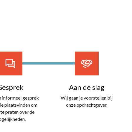
Nieuws
Over ons
Contact
Open sollicitatie
Gesprek
Aan de slag
en informeel gesprek
Wij gaan je voorstellen bij
ie plaatsvinden om
onze opdrachtgever.
 te praten over de
gelijkheden.