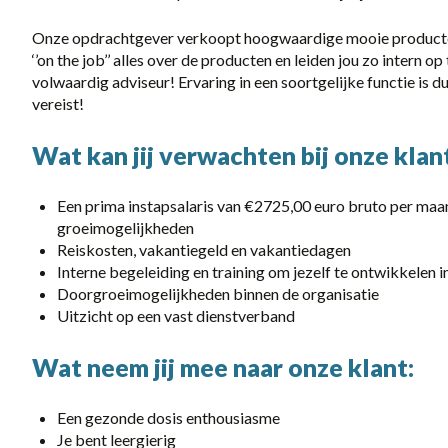
category
Onze opdrachtgever verkoopt hoogwaardige mooie producten,
‘’on the job’’ alles over de producten en leiden jou zo intern op
Logistiek / Transport
volwaardig adviseur! Ervaring in een soortgelijke functie is 
vereist!
Techniek / Procesindustrie
Wat kan jij verwachten bij onze klan
Een prima instapsalaris van €2725,00 euro bruto per ma
groeimogelijkheden
Reiskosten, vakantiegeld en vakantiedagen
Interne begeleiding en training om jezelf te ontwikkelen i
Doorgroeimogelijkheden binnen de organisatie
Uitzicht op een vast dienstverband
Wat neem jij mee naar onze klant:
Een gezonde dosis enthousiasme
Je bent leergierig