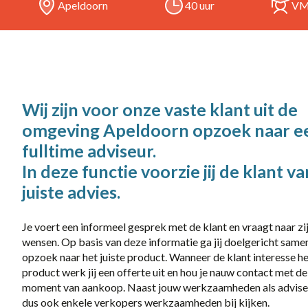
Apeldoorn
40 uur
V
38 uur
Full-time
locatie
Wij zijn voor onze vaste klant uit de
Almelo
omgeving Apeldoorn opzoek naar e
Apeldoorn
fulltime adviseur.
In deze functie voorzie jij de klant v
Eerbeek
juiste advies.
Harderwijk
Je voert een informeel gesprek met de klant en vraagt naar zi
Rotterdam
wensen. Op basis van deze informatie ga jij doelgericht same
Uddel
opzoek naar het juiste product. Wanneer de klant interesse h
product werk jij een offerte uit en hou je nauw contact met de
Vianen
moment van aankoop. Naast jouw werkzaamheden als advise
dus ook enkele verkopers werkzaamheden bij kijken.