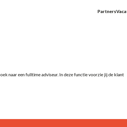
Partners
Vaca
E-mail
k naar een fulltime adviseur. In deze functie voorzie jij de klant
14-36 uur
24 - 40
36