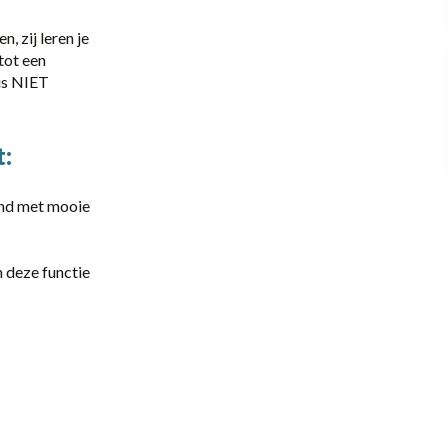
 zij leren je
 tot een
Office / Commercieel
dus NIET
t:
and met mooie
n deze functie