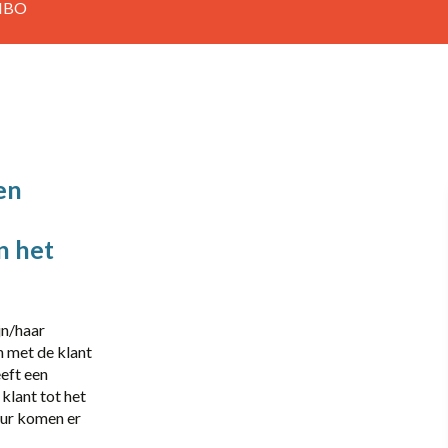
MBO
40
Part-time
Amersfoort
en
Barneveld
an het
Elst
Heerde
jn/haar
Scherpenzeel
n met de klant
Vaassen
eeft een
 klant tot het
Zwolle
ur komen er