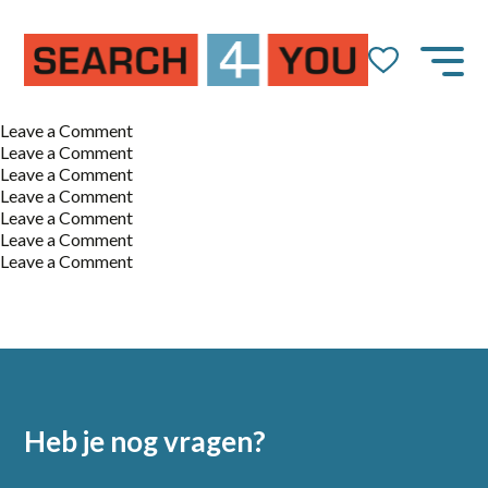
on
Leave a Comment
Bedrijfsbeveiliger
on
Leave a Comment
Magazijnmedewerker
on
Leave a Comment
Productiemedewerker
on
Leave a Comment
Logistiek
on
Leave a Comment
medewerker
Productie
on
Leave a Comment
medewerker
Machine
on
Leave a Comment
Operator
Productiemedewerker
Heb je nog vragen?