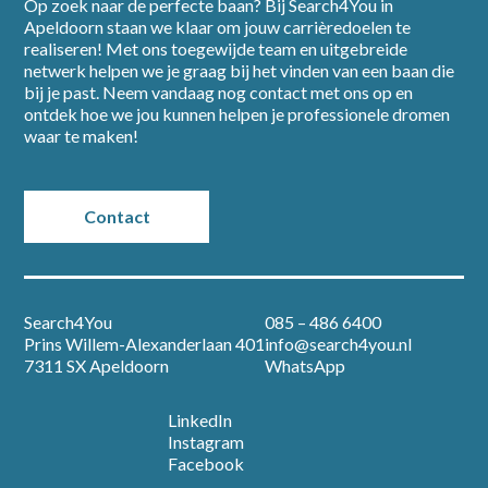
Op zoek naar de perfecte baan? Bij Search4You in
Apeldoorn staan we klaar om jouw carrièredoelen te
Home
realiseren! Met ons toegewijde team en uitgebreide
netwerk helpen we je graag bij het vinden van een baan die
bij je past. Neem vandaag nog contact met ons op en
Partners
ontdek hoe we jou kunnen helpen je professionele dromen
waar te maken!
Vacatures
Contact
Nieuws
Over ons
Search4You
085 – 486 6400
Prins Willem-Alexanderlaan 401
info@search4you.nl
Contact
7311 SX Apeldoorn
WhatsApp
LinkedIn
Open sollicitatie
Instagram
Facebook