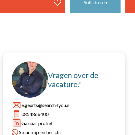
Solliciteren
40 uur
Vaste baan, onbepaalde tijd
Amsterdam
Deventer
Vragen over de
Gorinchem
vacature?
Putten
Stroe
e.geurts@search4you.nl
Veenendaal
0854866400
Ga naar profiel
Stuur mij een bericht