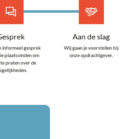
Nieuws
Over ons
Gesprek
Aan de slag
Contact
en informeel gesprek
Wij gaan je voorstellen bij
ie plaatsvinden om
onze opdrachtgever.
 te praten over de
gelijkheden.
Open sollicitatie