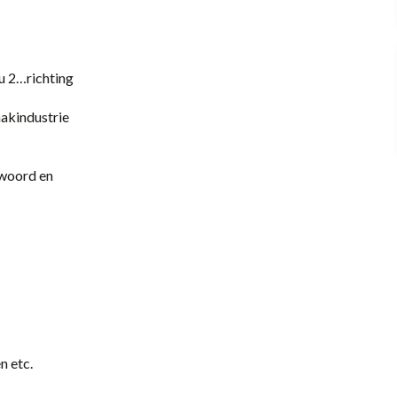
Office / Commercieel
u 2…richting
akindustrie
 woord en
n etc.