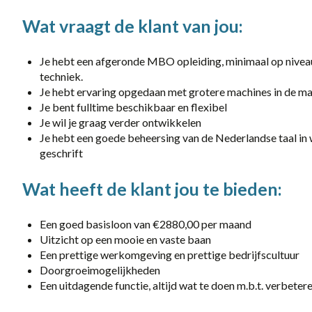
category
Wat vraagt de klant van jou:
Logistiek / Transport
Je hebt een afgeronde MBO opleiding, minimaal op nivea
Techniek / Procesindustrie
techniek.
Je hebt ervaring opgedaan met grotere machines in de ma
Je bent fulltime beschikbaar en flexibel
Je wil je graag verder ontwikkelen
Je hebt een goede beheersing van de Nederlandse taal in
geschrift
Wat heeft de klant jou te bieden:
Een goed basisloon van €2880,00 per maand
Uitzicht op een mooie en vaste baan
Een prettige werkomgeving en prettige bedrijfscultuur
Doorgroeimogelijkheden
Een uitdagende functie, altijd wat te doen m.b.t. verbetere