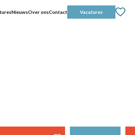
tures
Nieuws
Over ons
Contact
Vacatures
2-38 uur
24 - 40 uur
36 uur