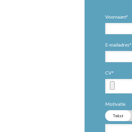
Voornaam*
E-mailadres*
CV*
Motivatie
Tekst