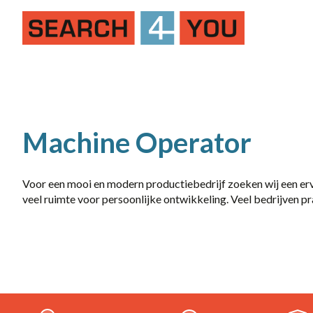
Job Alert
Naam
Machine Operator
Voor een mooi en modern productiebedrijf zoeken wij een erv
veel ruimte voor persoonlijke ontwikkeling. Veel bedrijven p
dienstverband
10-36
20-36 uur
32-40 uur