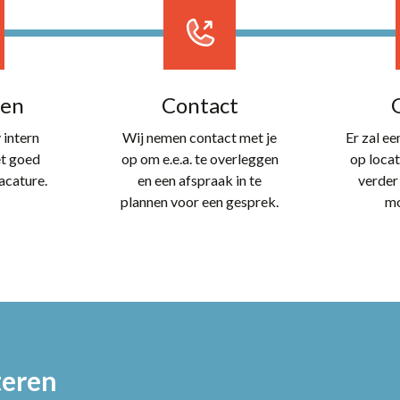
len
Contact
 intern
Wij nemen contact met je
Er zal e
et goed
op om e.e.a. te overleggen
op locat
acature.
en een afspraak in te
verder
plannen voor een gesprek.
mo
teren