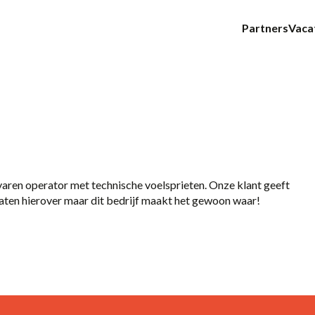
Partners
Vaca
E-mail
aren operator met technische voelsprieten. Onze klant geeft
raten hierover maar dit bedrijf maakt het gewoon waar!
14-36 uur
24 - 40
36