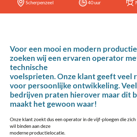
Scherpenzeel
40 uur
38 uur
Full-time
locatie
Voor een mooi en modern productie
Almelo
zoeken wij een ervaren operator me
Apeldoorn
technische
voelsprieten. Onze klant geeft veel 
Eerbeek
voor persoonlijke ontwikkeling. Veel
Harderwijk
bedrijven praten hierover maar dit b
Rotterdam
maakt het gewoon waar!
Uddel
Onze klant zoekt dus een operator in de vijf-ploegen die zich
wil binden aan deze
Vianen
moderne productielocatie.