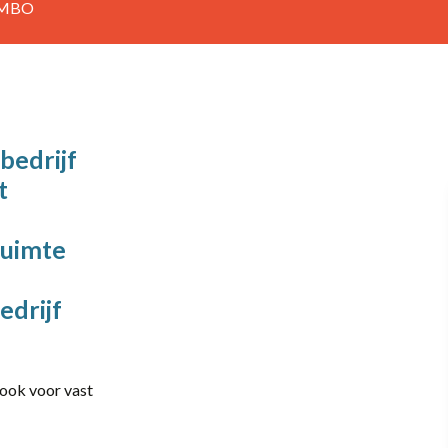
MBO
40
Part-time
bedrijf
Amersfoort
t
Barneveld
ruimte
Elst
Heerde
edrijf
Scherpenzeel
Vaassen
 ook voor vast
Zwolle