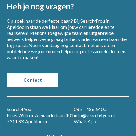
Heb je nog vragen?
Home
Op zoek naar de perfecte baan? Bij Search4You in
Apeldoorn staan we klaar om jouw carrièredoelen te
realiseren! Met ons toegewijde team en uitgebreide
Partners
netwerk helpen we je graag bij het vinden van een baan die
bij je past. Neem vandaag nog contact met ons op en
ontdek hoe we jou kunnen helpen je professionele dromen
Vacatures
waar te maken!
Nieuws
Contact
Over ons
Contact
Search4You
085 – 486 6400
Prins Willem-Alexanderlaan 401
info@search4you.nl
7311 SX Apeldoorn
WhatsApp
Open sollicitatie