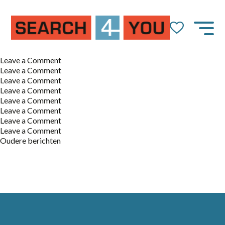
on
Leave a Comment
Monteur
on
Leave a Comment
Technische
Mechanisch
on
Leave a Comment
dienst
Monteur
Service
on
Leave a Comment
Monteur
Machine
on
Leave a Comment
Allround
operator
Machine
on
Leave a Comment
operator
Onderhoudsmonteur
on
Leave a Comment
drie-
Monteur
on
Leave a Comment
Berichtennavigatie
ploegen
zonnepanelen
Servicemonteur
Oudere berichten