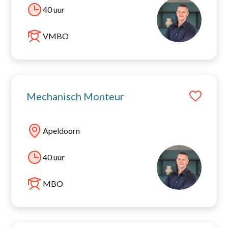
40 uur
VMBO
Mechanisch Monteur
Apeldoorn
40 uur
MBO