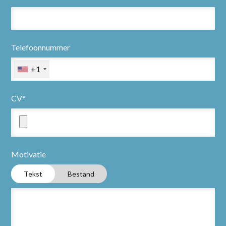
Telefoonnummer
+1
CV*
Motivatie
Home
Tekst
Bestand
Partners