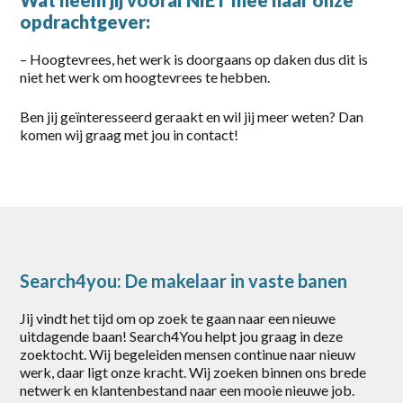
Wat neem jij vooral NIET mee naar onze
opdrachtgever:
Gorinchem
Harderwijk
– Hoogtevrees, het werk is doorgaans op daken dus dit is
niet het werk om hoogtevrees te hebben.
Heerde
Ben jij geïnteresseerd geraakt en wil jij meer weten? Dan
Putten
komen wij graag met jou in contact!
Rotterdam
Scherpenzeel
Stroe
Uddel
Search4you: De makelaar in vaste banen
Vaassen
Jij vindt het tijd om op zoek te gaan naar een nieuwe
uitdagende baan! Search4You helpt jou graag in deze
Veenendaal
zoektocht. Wij begeleiden mensen continue naar nieuw
werk, daar ligt onze kracht. Wij zoeken binnen ons brede
Vianen
netwerk en klantenbestand naar een mooie nieuwe job.