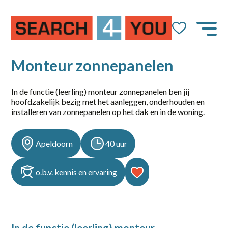
Job Alert
Naam
Monteur zonnepanelen
In de functie (leerling) monteur zonnepanelen ben jij
hoofdzakelijk bezig met het aanleggen, onderhouden en
E-mail
installeren van zonnepanelen op het dak en in de woning.
Apeldoorn
40 uur
o.b.v. kennis en ervaring
dienstverband
10-36
14-36 uur