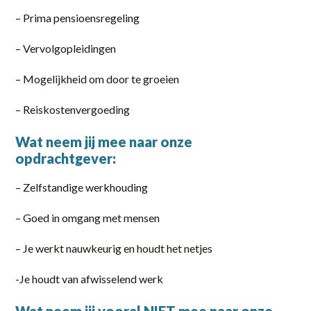
Part-time
– Prima pensioensregeling
Vaste baan, onbepaalde tijd
– Vervolgopleidingen
locatie
– Mogelijkheid om door te groeien
Almelo
– Reiskostenvergoeding
Amersfoort
Wat neem jij mee naar onze
opdrachtgever:
Amsterdam
– Zelfstandige werkhouding
Apeldoorn
Barneveld
– Goed in omgang met mensen
Deventer
– Je werkt nauwkeurig en houdt het netjes
Eerbeek
-Je houdt van afwisselend werk
Elst