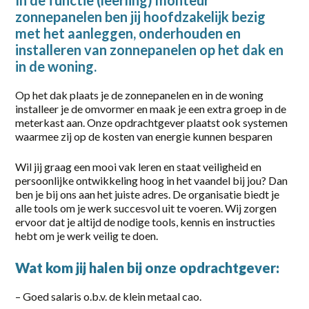
In de functie (leerling) monteur
zonnepanelen ben jij hoofdzakelijk bezig
2-38 uur
met het aanleggen, onderhouden en
20-36 uur
installeren van zonnepanelen op het dak en
in de woning.
24 - 40
Op het dak plaats je de zonnepanelen en in de woning
24 - 40 uur
installeer je de omvormer en maak je een extra groep in de
meterkast aan. Onze opdrachtgever plaatst ook systemen
32-40 uur
waarmee zij op de kosten van energie kunnen besparen
36
Wil jij graag een mooi vak leren en staat veiligheid en
persoonlijke ontwikkeling hoog in het vaandel bij jou? Dan
36 uur
ben je bij ons aan het juiste adres. De organisatie biedt je
alle tools om je werk succesvol uit te voeren. Wij zorgen
38 uur
ervoor dat je altijd de nodige tools, kennis en instructies
hebt om je werk veilig te doen.
40
Wat kom jij halen bij onze opdrachtgever:
40 uur
Full-time
– Goed salaris o.b.v. de klein metaal cao.