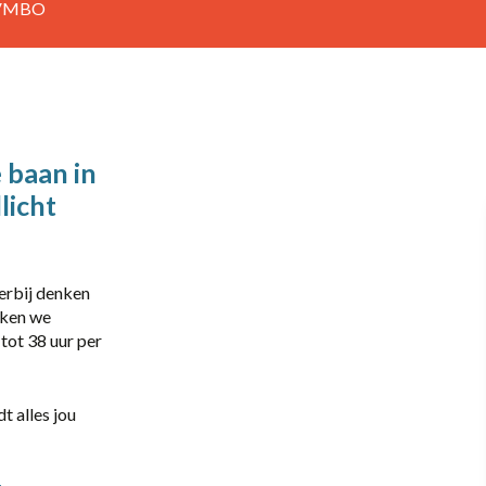
VMBO
40
Part-time
 baan in
Amersfoort
licht
Barneveld
Elst
ierbij denken
jken we
Heerde
 tot 38 uur per
Scherpenzeel
Vaassen
dt alles jou
Zwolle