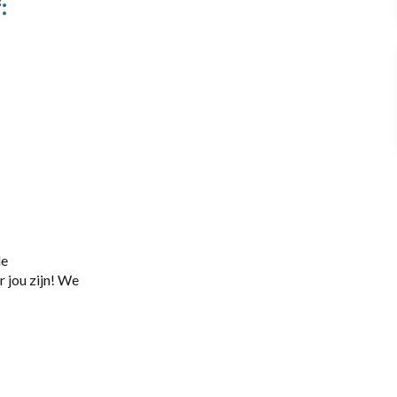
:
Office / Commercieel
de
 jou zijn! We