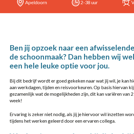
Apeldoorn
2-38 uur
38 uur
Full-time
locatie
Ben jij opzoek naar een afwisselende
Almelo
de schoonmaak? Dan hebben wij wel
Apeldoorn
een hele leuke optie voor jou.
Eerbeek
Bij dit bedrijf wordt er goed gekeken naar wat jij wil, je kan h
aan werkdagen, tijden en reisvoorkeuren. Op basis hiervan ki
Harderwijk
gezamenlijk wat de mogelijkheden zijn, dit kan variëren van 2
Rotterdam
week!
Uddel
Ervaring is zeker niet nodig, als jij je hiervoor wil inzetten wor
tijdens het werken geleerd door een ervaren collega.
Vianen