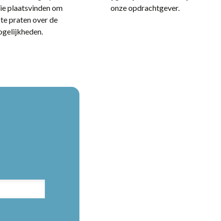
Nieuws
ie plaatsvinden om
onze opdrachtgever.
 te praten over de
gelijkheden.
Over ons
Contact
Open sollicitatie