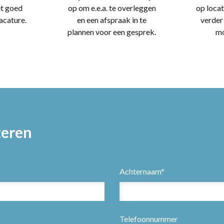
et goed
op om e.e.a. te overleggen
op locat
acature.
en een afspraak in te
verder
plannen voor een gesprek.
mo
teren
Achternaam*
Telefoonnummer