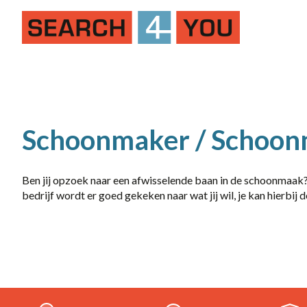
Job Alert
Naam
Schoonmaker / Schoon
Ben jij opzoek naar een afwisselende baan in de schoonmaak? D
bedrijf wordt er goed gekeken naar wat jij wil, je kan hierbij
dienstverband
10-36
20-36 uur
32-40 uur