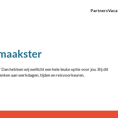
Partners
Vaca
E-mail
maakster
an hebben wij wellicht een hele leuke optie voor jou. Bij dit
 denken aan werkdagen, tijden en reisvoorkeuren.
14-36 uur
24 - 40
36