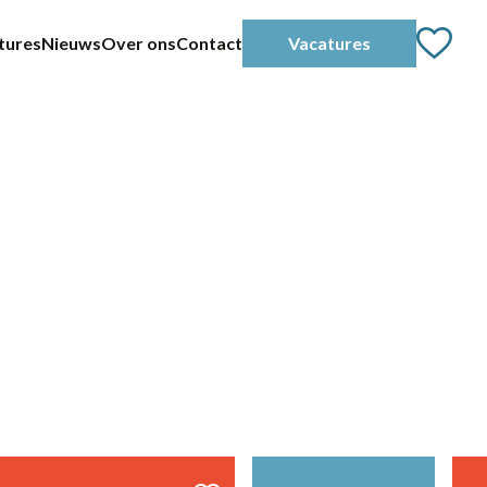
tures
Nieuws
Over ons
Contact
Vacatures
2-38 uur
24 - 40 uur
36 uur