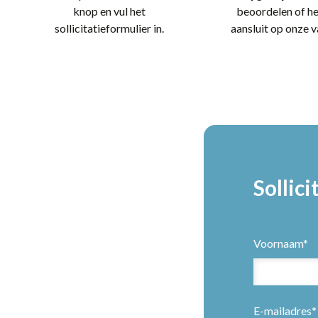
knop en vul het
beoordelen of h
sollicitatieformulier in.
aansluit op onze v
Sollici
Voornaam*
E-mailadres*