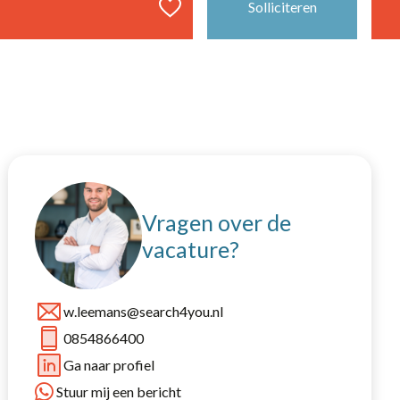
Solliciteren
40 uur
Vaste baan, onbepaalde tijd
Amsterdam
Deventer
Vragen over de
Gorinchem
vacature?
Putten
Stroe
w.leemans@search4you.nl
Veenendaal
0854866400
Ga naar profiel
Stuur mij een bericht