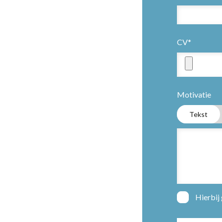
CV*
Motivatie
Tekst
Hierbij