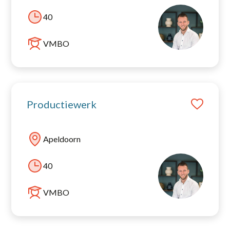
40
VMBO
Productiewerk
Apeldoorn
40
VMBO