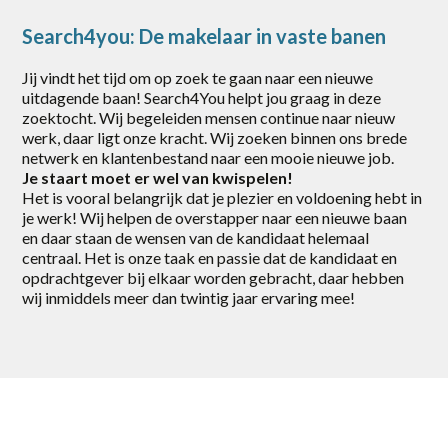
Gorinchem
Search4you: De makelaar in vaste banen
Harderwijk
Jij vindt het tijd om op zoek te gaan naar een nieuwe
uitdagende baan! Search4You helpt jou graag in deze
Heerde
zoektocht. Wij begeleiden mensen continue naar nieuw
werk, daar ligt onze kracht. Wij zoeken binnen ons brede
Putten
netwerk en klantenbestand naar een mooie nieuwe job.
Je staart moet er wel van kwispelen!
Rotterdam
Het is vooral belangrijk dat je plezier en voldoening hebt in
je werk! Wij helpen de overstapper naar een nieuwe baan
Scherpenzeel
en daar staan de wensen van de kandidaat helemaal
centraal. Het is onze taak en passie dat de kandidaat en
Stroe
opdrachtgever bij elkaar worden gebracht, daar hebben
wij inmiddels meer dan twintig jaar ervaring mee!
Uddel
Vaassen
Veenendaal
Vianen