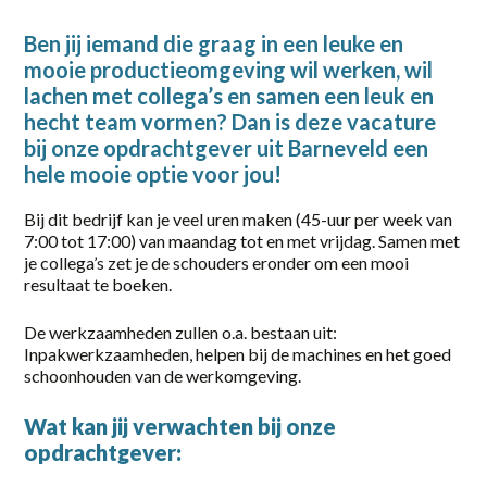
2-38 uur
Ben jij iemand die graag in een leuke en
mooie productieomgeving wil werken, wil
20-36 uur
lachen met collega’s en samen een leuk en
24 - 40
hecht team vormen? Dan is deze vacature
bij onze opdrachtgever uit Barneveld een
24 - 40 uur
hele mooie optie voor jou!
32-40 uur
Bij dit bedrijf kan je veel uren maken (45-uur per week van
7:00 tot 17:00) van maandag tot en met vrijdag. Samen met
36
je collega’s zet je de schouders eronder om een mooi
resultaat te boeken.
36 uur
De werkzaamheden zullen o.a. bestaan uit:
38 uur
Inpakwerkzaamheden, helpen bij de machines en het goed
schoonhouden van de werkomgeving.
40
40 uur
Wat kan jij verwachten bij onze
opdrachtgever:
Full-time