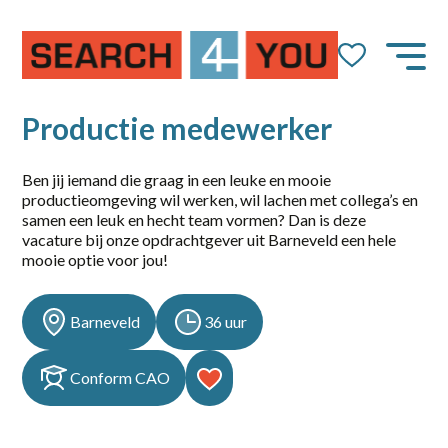
Job Alert
Naam
Productie medewerker
Ben jij iemand die graag in een leuke en mooie
productieomgeving wil werken, wil lachen met collega’s en
E-mail
samen een leuk en hecht team vormen? Dan is deze
vacature bij onze opdrachtgever uit Barneveld een hele
mooie optie voor jou!
Barneveld
36 uur
dienstverband
Conform CAO
10-36
14-36 uur