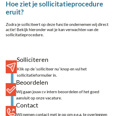
Hoe ziet je sollicitatieprocedure
Zwolle
eruit?
category
Zodra je solliciteert op deze functie ondernemen wij direct
Logistiek / Transport
actie! Bekijk hieronder wat je kan verwachten van de
sollicitatieprocedure.
Office / Commercieel
Productie
Solliciteren
Techniek / Procesindustrie
Klik op de ‘solliciteer nu’ knop en vul het
sollicitatieformulier in.
Beoordelen
Wij gaan jouw cv intern beoordelen of het goed
aansluit op onze vacature.
Contact
Wij nemen contact met je op om e.e.a. te overleggen