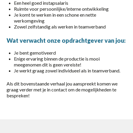
Een heel goed instapsalaris
Part-time
Ruimte voor persoonlijke/interne ontwikkeling
Je komt te werken in een schone en nette
Vaste baan, onbepaalde tijd
werkomgeving
Zowel zelfstandig als werken in teamverband
locatie
Wat verwacht onze opdrachtgever van jou:
Almelo
Je bent gemotiveerd
Amersfoort
Enige ervaring binnen de productie is mooi
meegenomen dit is geen vereiste!
Amsterdam
Je werkt graag zowel individueel als in teamverband.
Apeldoorn
Als dit bovenstaande verhaal jou aanspreekt komen we
graag verder met je in contact om de mogelijkheden te
Barneveld
bespreken!
Deventer
Eerbeek
Elst