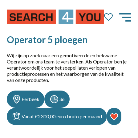
Job Alert
Naam
Operator 5 ploegen
Wij zijn op zoek naar een gemotiveerde en bekwame
Operator om ons team te versterken. Als Operator ben je
E-mail
verantwoordelijk voor het soepel laten verlopen van
productieprocessen en het waarborgen van de kwaliteit
van onze producten.
Eerbeek
36
dienstverband
Vanaf €2300,00 euro bruto per maand
10-36
14-36 uur