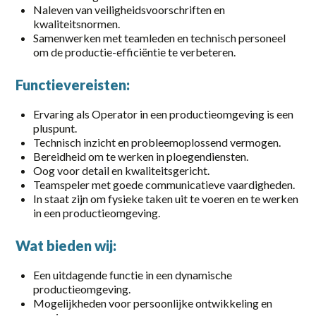
Naleven van veiligheidsvoorschriften en
Part-time
kwaliteitsnormen.
Samenwerken met teamleden en technisch personeel
Vaste baan, onbepaalde tijd
om de productie-efficiëntie te verbeteren.
locatie
Functievereisten:
Almelo
Ervaring als Operator in een productieomgeving is een
pluspunt.
Amersfoort
Technisch inzicht en probleemoplossend vermogen.
Bereidheid om te werken in ploegendiensten.
Amsterdam
Oog voor detail en kwaliteitsgericht.
Teamspeler met goede communicatieve vaardigheden.
Apeldoorn
In staat zijn om fysieke taken uit te voeren en te werken
in een productieomgeving.
Barneveld
Wat bieden wij:
Deventer
Een uitdagende functie in een dynamische
Eerbeek
productieomgeving.
Mogelijkheden voor persoonlijke ontwikkeling en
Elst