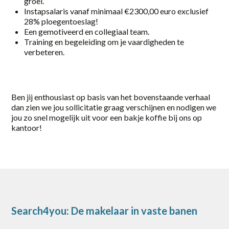
groei.
Instapsalaris vanaf minimaal €2300,00 euro exclusief
Gorinchem
28% ploegentoeslag!
Een gemotiveerd en collegiaal team.
Harderwijk
Training en begeleiding om je vaardigheden te
verbeteren.
Heerde
Putten
Rotterdam
Ben jij enthousiast op basis van het bovenstaande verhaal
dan zien we jou sollicitatie graag verschijnen en nodigen we
Scherpenzeel
jou zo snel mogelijk uit voor een bakje koffie bij ons op
kantoor!
Stroe
Uddel
Vaassen
Veenendaal
Search4you: De makelaar in vaste banen
Vianen