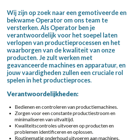
2-38 uur
Wij zijn op zoek naar een gemotiveerde en
bekwame Operator om ons team te
20-36 uur
versterken. Als Operator ben je
24 - 40
verantwoordelijk voor het soepel laten
verlopen van productieprocessen en het
24 - 40 uur
waarborgen van de kwaliteit van onze
producten. Je zult werken met
32-40 uur
geavanceerde machines en apparatuur, en
36
jouw vaardigheden zullen een cruciale rol
spelen in het productieproces.
36 uur
Verantwoordelijkheden:
38 uur
Bedienen en controleren van productiemachines.
40
Zorgen voor een constante productiestroom en
minimaliseren van uitvaltijd.
40 uur
Kwaliteitscontroles uitvoeren op producten en
problemen identificeren en oplossen.
Full-time
Routinematig onderhoud uitvoeren aan machines.