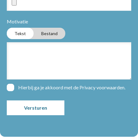
Partners
Motivatie
Tekst
Bestand
Vacatures
Nieuws
Over ons
Hierbij ga je akkoord met de
Privacy voorwaarden
.
Contact
Open sollicitatie