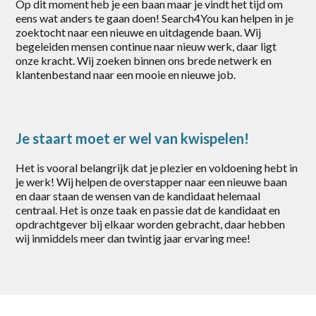
Op dit moment heb je een baan maar je vindt het tijd om
Zwolle
eens wat anders te gaan doen! Search4You kan helpen in je
zoektocht naar een nieuwe en uitdagende baan. Wij
category
begeleiden mensen continue naar nieuw werk, daar ligt
onze kracht. Wij zoeken binnen ons brede netwerk en
klantenbestand naar een mooie en nieuwe job.
Logistiek / Transport
Office / Commercieel
Productie
Je staart moet er wel van kwispelen!
Techniek / Procesindustrie
Het is vooral belangrijk dat je plezier en voldoening hebt in
je werk! Wij helpen de overstapper naar een nieuwe baan
en daar staan de wensen van de kandidaat helemaal
centraal. Het is onze taak en passie dat de kandidaat en
opdrachtgever bij elkaar worden gebracht, daar hebben
wij inmiddels meer dan twintig jaar ervaring mee!