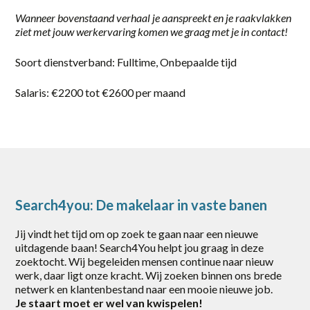
Gorinchem
Wanneer bovenstaand verhaal je aanspreekt en je raakvlakken
ziet met jouw werkervaring komen we graag met je in contact!
Harderwijk
Soort dienstverband: Fulltime, Onbepaalde tijd
Heerde
Salaris: €2200 tot €2600 per maand
Putten
Rotterdam
Scherpenzeel
Stroe
Search4you: De makelaar in vaste banen
Uddel
Jij vindt het tijd om op zoek te gaan naar een nieuwe
Vaassen
uitdagende baan! Search4You helpt jou graag in deze
zoektocht. Wij begeleiden mensen continue naar nieuw
Veenendaal
werk, daar ligt onze kracht. Wij zoeken binnen ons brede
netwerk en klantenbestand naar een mooie nieuwe job.
Vianen
Je staart moet er wel van kwispelen!