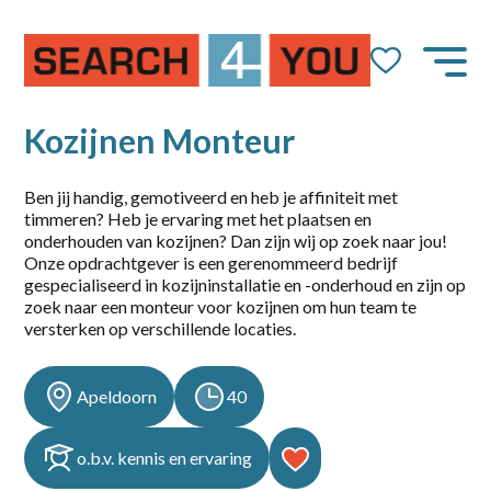
Job Alert
Naam
Kozijnen Monteur
Ben jij handig, gemotiveerd en heb je affiniteit met
timmeren? Heb je ervaring met het plaatsen en
E-mail
onderhouden van kozijnen? Dan zijn wij op zoek naar jou!
Onze opdrachtgever is een gerenommeerd bedrijf
gespecialiseerd in kozijninstallatie en -onderhoud en zijn op
zoek naar een monteur voor kozijnen om hun team te
versterken op verschillende locaties.
dienstverband
Apeldoorn
40
10-36
o.b.v. kennis en ervaring
14-36 uur