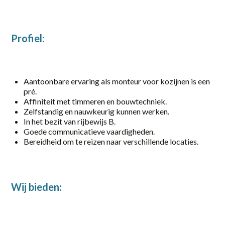
Gorinchem
Harderwijk
Profiel:
Heerde
Putten
Aantoonbare ervaring als monteur voor kozijnen is een
pré.
Rotterdam
Affiniteit met timmeren en bouwtechniek.
Zelfstandig en nauwkeurig kunnen werken.
Scherpenzeel
In het bezit van rijbewijs B.
Goede communicatieve vaardigheden.
Stroe
Bereidheid om te reizen naar verschillende locaties.
Uddel
Vaassen
Wij bieden:
Veenendaal
Vianen