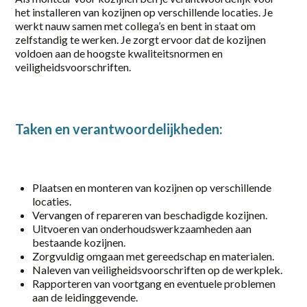
het installeren van kozijnen op verschillende locaties. Je
Part-time
werkt nauw samen met collega’s en bent in staat om
zelfstandig te werken. Je zorgt ervoor dat de kozijnen
Vaste baan, onbepaalde tijd
voldoen aan de hoogste kwaliteitsnormen en
veiligheidsvoorschriften.
locatie
Almelo
Taken en verantwoordelijkheden:
Amersfoort
Amsterdam
Apeldoorn
Plaatsen en monteren van kozijnen op verschillende
locaties.
Barneveld
Vervangen of repareren van beschadigde kozijnen.
Uitvoeren van onderhoudswerkzaamheden aan
Deventer
bestaande kozijnen.
Zorgvuldig omgaan met gereedschap en materialen.
Eerbeek
Naleven van veiligheidsvoorschriften op de werkplek.
Rapporteren van voortgang en eventuele problemen
Elst
aan de leidinggevende.