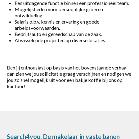
Een uitdagende functie binnen een professioneel team.
Zwolle
Mogelijkheden voor persoonlijke groei en
ontwikkeling.
category
Salaris o.b.v. kennis en ervaring en goede
arbeidsvoorwaarden.
Logistiek / Transport
Bedrijfsauto en gereedschap van de zaak.
Afwisselende projecten op diverse locaties.
Office / Commercieel
Productie
Ben jij enthousiast op basis van het bovenstaande verhaal
Techniek / Procesindustrie
dan zien we jou sollicitatie graag verschijnen en nodigen we
jou zo snel mogelijk uit voor een bakje koffie bij ons op
kantoor!
Search4you: De makelaar in vaste banen