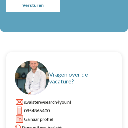
Vragen over de
vacature?
s.valster@search4you.nl
0854866400
Ga naar profiel
Stuur mij een bericht