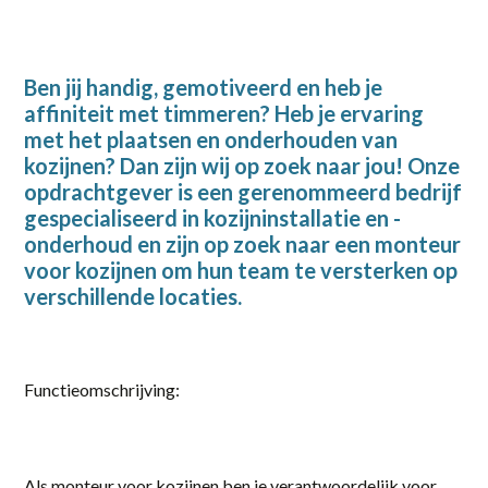
2-38 uur
20-36 uur
Ben jij handig, gemotiveerd en heb je
affiniteit met timmeren? Heb je ervaring
24 - 40
met het plaatsen en onderhouden van
24 - 40 uur
kozijnen? Dan zijn wij op zoek naar jou! Onze
opdrachtgever is een gerenommeerd bedrijf
32-40 uur
gespecialiseerd in kozijninstallatie en -
onderhoud en zijn op zoek naar een monteur
36
voor kozijnen om hun team te versterken op
36 uur
verschillende locaties.
38 uur
40
Functieomschrijving:
40 uur
Full-time
Als monteur voor kozijnen ben je verantwoordelijk voor