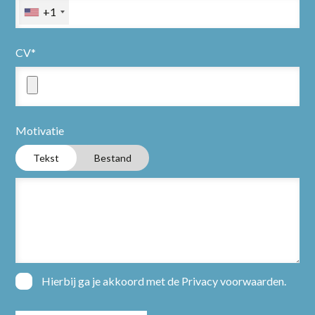
Nieuws
+1
Over ons
CV*
Contact
Motivatie
Open sollicitatie
Tekst
Bestand
Hierbij ga je akkoord met de
Privacy voorwaarden
.