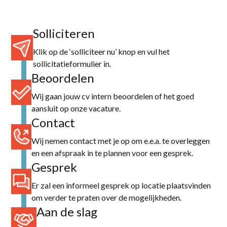
Zwolle
Solliciteren
category
Klik op de ‘solliciteer nu’ knop en vul het
Logistiek / Transport
sollicitatieformulier in.
Beoordelen
Office / Commercieel
Productie
Wij gaan jouw cv intern beoordelen of het goed
aansluit op onze vacature.
Techniek / Procesindustrie
Contact
Wij nemen contact met je op om e.e.a. te overleggen
en een afspraak in te plannen voor een gesprek.
Gesprek
Er zal een informeel gesprek op locatie plaatsvinden
om verder te praten over de mogelijkheden.
Aan de slag