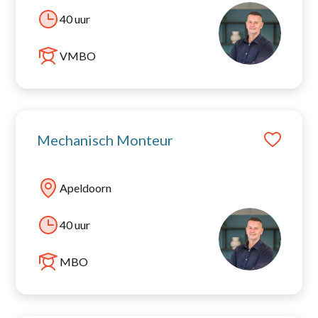
40 uur
VMBO
Mechanisch Monteur
Apeldoorn
40 uur
MBO