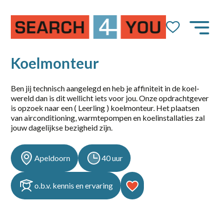
Job Alert
Naam
Koelmonteur
Ben jij technisch aangelegd en heb je affiniteit in de koel-
wereld dan is dit wellicht iets voor jou. Onze opdrachtgever
E-mail
is opzoek naar een ( Leerling ) koelmonteur. Het plaatsen
van airconditioning, warmtepompen en koelinstallaties zal
jouw dagelijkse bezigheid zijn.
Apeldoorn
40 uur
dienstverband
o.b.v. kennis en ervaring
10-36
14-36 uur