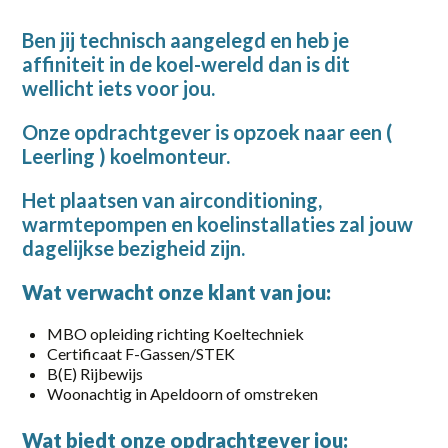
2-38 uur
Ben jij technisch aangelegd en heb je
affiniteit in de koel-wereld dan is dit
20-36 uur
wellicht iets voor jou.
24 - 40
Onze opdrachtgever is opzoek naar een (
24 - 40 uur
Leerling ) koelmonteur.
32-40 uur
Het plaatsen van airconditioning,
warmtepompen en koelinstallaties zal jouw
36
dagelijkse bezigheid zijn.
36 uur
Wat
verwacht onze klant van jou:
38 uur
MBO opleiding richting Koeltechniek
40
Certificaat F-Gassen/STEK
B(E) Rijbewijs
40 uur
Woonachtig in Apeldoorn of omstreken
Full-time
Wat biedt onze opdrachtgever jou: