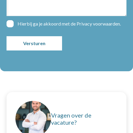
Hierbij ga je akkoord met de
Privacy voorwaarden
.
Home
Partners
Vacatures
Nieuws
Over ons
Vragen over de
vacature?
Contact