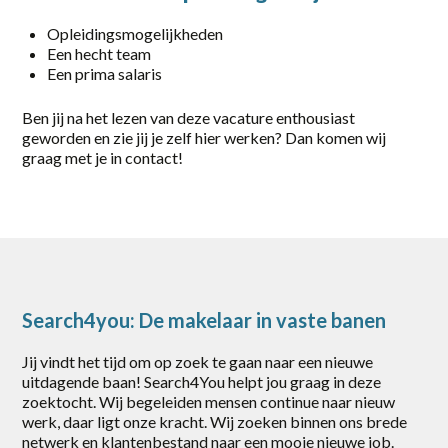
Part-time
Opleidingsmogelijkheden
Een hecht team
Vaste baan, onbepaalde tijd
Een prima salaris
locatie
Ben jij na het lezen van deze vacature enthousiast
geworden en zie jij je zelf hier werken? Dan komen wij
Almelo
graag met je in contact!
Amersfoort
Amsterdam
Apeldoorn
Barneveld
Search4you: De makelaar in vaste banen
Deventer
Jij vindt het tijd om op zoek te gaan naar een nieuwe
uitdagende baan! Search4You helpt jou graag in deze
Eerbeek
zoektocht. Wij begeleiden mensen continue naar nieuw
werk, daar ligt onze kracht. Wij zoeken binnen ons brede
Elst
netwerk en klantenbestand naar een mooie nieuwe job.