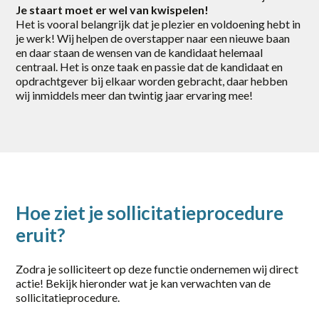
Je staart moet er wel van kwispelen!
Gorinchem
Het is vooral belangrijk dat je plezier en voldoening hebt in
je werk! Wij helpen de overstapper naar een nieuwe baan
Harderwijk
en daar staan de wensen van de kandidaat helemaal
centraal. Het is onze taak en passie dat de kandidaat en
Heerde
opdrachtgever bij elkaar worden gebracht, daar hebben
wij inmiddels meer dan twintig jaar ervaring mee!
Putten
Rotterdam
Scherpenzeel
Stroe
Hoe ziet je sollicitatieprocedure
Uddel
eruit?
Vaassen
Zodra je solliciteert op deze functie ondernemen wij direct
Veenendaal
actie! Bekijk hieronder wat je kan verwachten van de
sollicitatieprocedure.
Vianen