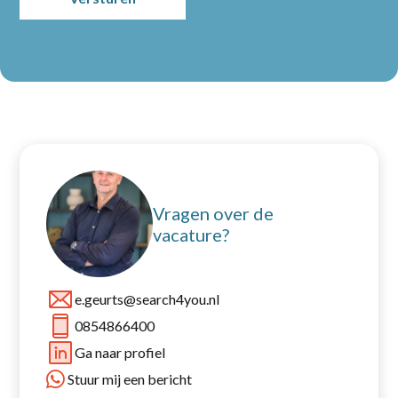
Vragen over de
vacature?
e.geurts@search4you.nl
0854866400
Ga naar profiel
Stuur mij een bericht