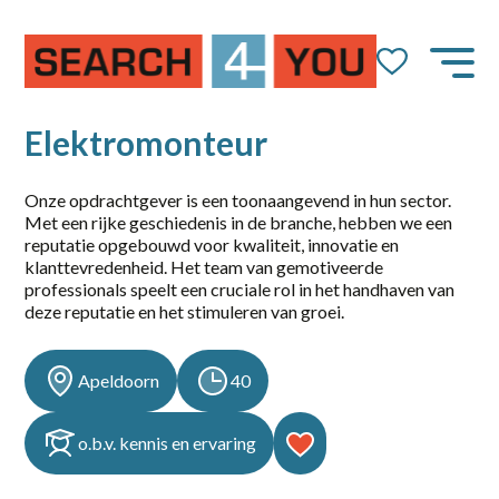
Job Alert
Naam
Elektromonteur
Onze opdrachtgever is een toonaangevend in hun sector.
Met een rijke geschiedenis in de branche, hebben we een
E-mail
reputatie opgebouwd voor kwaliteit, innovatie en
klanttevredenheid. Het team van gemotiveerde
professionals speelt een cruciale rol in het handhaven van
deze reputatie en het stimuleren van groei.
Apeldoorn
40
dienstverband
10-36
o.b.v. kennis en ervaring
14-36 uur