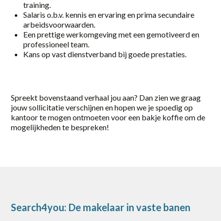
training.
Zwolle
Salaris o.b.v. kennis en ervaring en prima secundaire
arbeidsvoorwaarden.
category
Een prettige werkomgeving met een gemotiveerd en
professioneel team.
Logistiek / Transport
Kans op vast dienstverband bij goede prestaties.
Office / Commercieel
Productie
Spreekt bovenstaand verhaal jou aan? Dan zien we graag
jouw sollicitatie verschijnen en hopen we je spoedig op
Techniek / Procesindustrie
kantoor te mogen ontmoeten voor een bakje koffie om de
mogelijkheden te bespreken!
Search4you: De makelaar in vaste banen