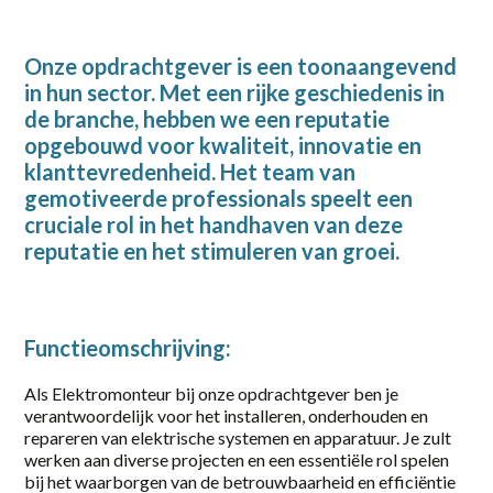
2-38 uur
Onze opdrachtgever is een toonaangevend
20-36 uur
in hun sector. Met een rijke geschiedenis in
de branche, hebben we een reputatie
24 - 40
opgebouwd voor kwaliteit, innovatie en
24 - 40 uur
klanttevredenheid. Het team van
gemotiveerde professionals speelt een
32-40 uur
cruciale rol in het handhaven van deze
reputatie en het stimuleren van groei.
36
36 uur
38 uur
Functieomschrijving:
40
Als Elektromonteur bij onze opdrachtgever ben je
verantwoordelijk voor het installeren, onderhouden en
40 uur
repareren van elektrische systemen en apparatuur. Je zult
werken aan diverse projecten en een essentiële rol spelen
Full-time
bij het waarborgen van de betrouwbaarheid en efficiëntie