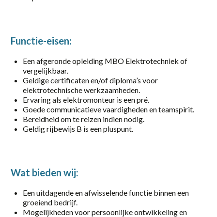
Gorinchem
Harderwijk
Functie-eisen:
Heerde
Een afgeronde opleiding MBO Elektrotechniek of
Putten
vergelijkbaar.
Geldige certificaten en/of diploma’s voor
Rotterdam
elektrotechnische werkzaamheden.
Ervaring als elektromonteur is een pré.
Scherpenzeel
Goede communicatieve vaardigheden en teamspirit.
Bereidheid om te reizen indien nodig.
Stroe
Geldig rijbewijs B is een pluspunt.
Uddel
Vaassen
Wat bieden wij:
Veenendaal
Een uitdagende en afwisselende functie binnen een
groeiend bedrijf.
Vianen
Mogelijkheden voor persoonlijke ontwikkeling en