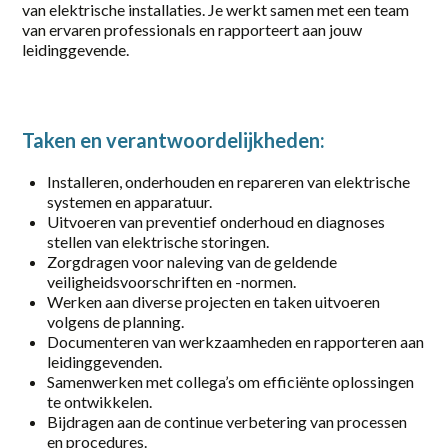
van elektrische installaties. Je werkt samen met een team
Part-time
van ervaren professionals en rapporteert aan jouw
leidinggevende.
Vaste baan, onbepaalde tijd
locatie
Taken en verantwoordelijkheden:
Almelo
Installeren, onderhouden en repareren van elektrische
Amersfoort
systemen en apparatuur.
Uitvoeren van preventief onderhoud en diagnoses
Amsterdam
stellen van elektrische storingen.
Zorgdragen voor naleving van de geldende
Apeldoorn
veiligheidsvoorschriften en -normen.
Werken aan diverse projecten en taken uitvoeren
Barneveld
volgens de planning.
Documenteren van werkzaamheden en rapporteren aan
Deventer
leidinggevenden.
Samenwerken met collega’s om efficiënte oplossingen
Eerbeek
te ontwikkelen.
Bijdragen aan de continue verbetering van processen
Elst
en procedures.