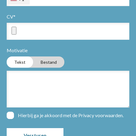
Nieuws
Over ons
CV*
Contact
Motivatie
Open sollicitatie
Tekst
Bestand
Hierbij ga je akkoord met de
Privacy voorwaarden
.