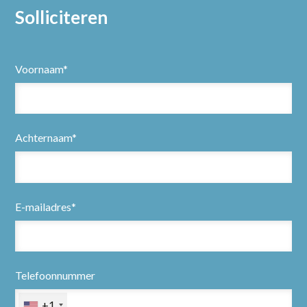
Solliciteren
Voornaam*
Achternaam*
Home
E-mailadres*
Partners
Vacatures
Telefoonnummer
+1