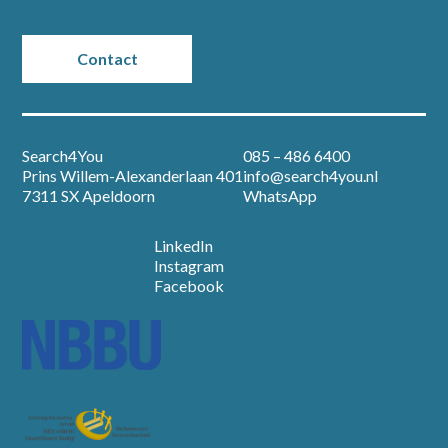
Partners
Contact
Vacatures
Nieuws
Search4You
085 – 486 6400
Prins Willem-Alexanderlaan 401
info@search4you.nl
Over ons
7311 SX Apeldoorn
WhatsApp
LinkedIn
Contact
Instagram
Facebook
Open sollicitatie