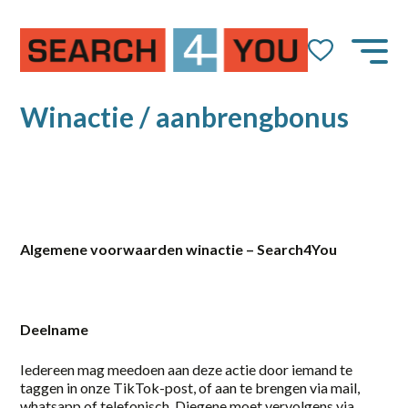
Job Alert
Naam
Winactie / aanbrengbonus
E-mail
Algemene voorwaarden winactie – Search4You
dienstverband
Deelname
10-36
Iedereen mag meedoen aan deze actie door iemand te
taggen in onze TikTok-post, of aan te brengen via mail,
14-36 uur
whatsapp of telefonisch. Diegene moet vervolgens via