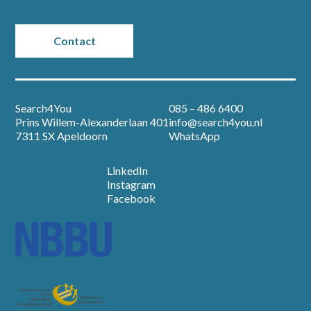
Partners
Contact
Vacatures
Nieuws
Search4You
085 – 486 6400
Prins Willem-Alexanderlaan 401
info@search4you.nl
Over ons
7311 SX Apeldoorn
WhatsApp
LinkedIn
Contact
Instagram
Facebook
Open sollicitatie