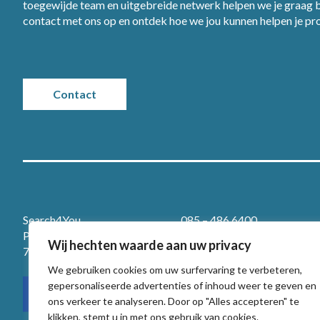
toegewijde team en uitgebreide netwerk helpen we je graag bi
contact met ons op en ontdek hoe we jou kunnen helpen je p
Contact
Search4You
085 – 486 6400
Prins Willem-Alexanderlaan 401
info@search4you.nl
Wij hechten waarde aan uw privacy
7311 SX Apeldoorn
WhatsApp
We gebruiken cookies om uw surfervaring te verbeteren,
gepersonaliseerde advertenties of inhoud weer te geven en
ons verkeer te analyseren. Door op "Alles accepteren" te
klikken, stemt u in met ons gebruik van cookies.