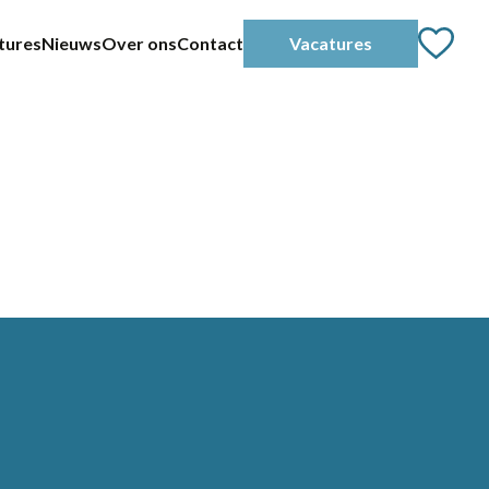
tures
Nieuws
Over ons
Contact
Vacatures
Home
Partners
Vacatures