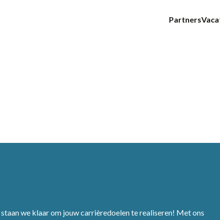
Partners
Vaca
staan we klaar om jouw carrièredoelen te realiseren! Met ons