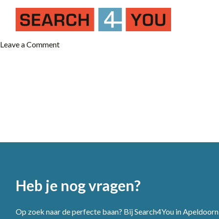
on
Leave a Comment
Schoonmaker
Heb je nog vragen?
Op zoek naar de perfecte baan? Bij Search4You in Apeldoorn 