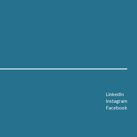
Nieuws
Over ons
Contact
Open sollicitatie
LinkedIn
Instagram
Facebook