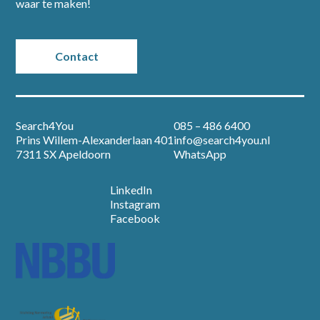
waar te maken!
Partners
Contact
Vacatures
Nieuws
Search4You
085 – 486 6400
Prins Willem-Alexanderlaan 401
info@search4you.nl
Over ons
7311 SX Apeldoorn
WhatsApp
Contact
LinkedIn
Instagram
Facebook
Open sollicitatie