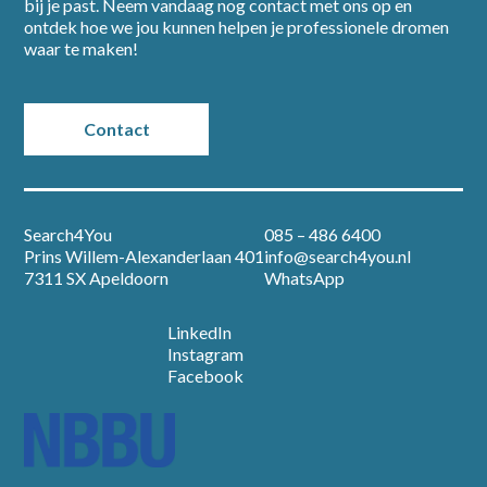
bij je past. Neem vandaag nog contact met ons op en
ontdek hoe we jou kunnen helpen je professionele dromen
waar te maken!
Partners
Vacatures
Contact
Nieuws
Search4You
085 – 486 6400
Over ons
Prins Willem-Alexanderlaan 401
info@search4you.nl
7311 SX Apeldoorn
WhatsApp
Contact
LinkedIn
Instagram
Facebook
Open sollicitatie