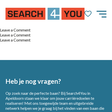
on
Leave a Comment
Machine
on
Leave a Comment
operator
Medewerker
on
Leave a Comment
Magazijn
Productie
medewerker
Heb je nog vragen?
Op zoek naar de perfecte baan? Bij Search4You in
Apeldoorn staan we klaar om jouw carrièredoelen te
realiseren! Met ons toegewijde team en uitgebreide
netwerk helpen we je graag bij het vinden van een baan die
Home