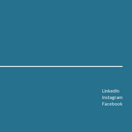
Nieuws
Over ons
Contact
Open sollicitatie
LinkedIn
Instagram
Facebook