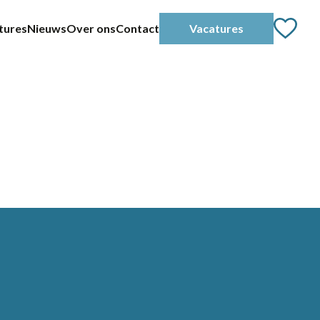
tures
Nieuws
Over ons
Contact
Vacatures
Home
Partners
Vacatures