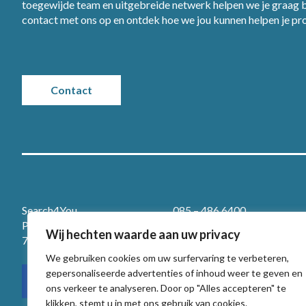
toegewijde team en uitgebreide netwerk helpen we je graag bi
contact met ons op en ontdek hoe we jou kunnen helpen je p
Contact
Search4You
085 – 486 6400
Prins Willem-Alexanderlaan 401
info@search4you.nl
Wij hechten waarde aan uw privacy
7311 SX Apeldoorn
WhatsApp
We gebruiken cookies om uw surfervaring te verbeteren,
gepersonaliseerde advertenties of inhoud weer te geven en
ons verkeer te analyseren. Door op "Alles accepteren" te
klikken, stemt u in met ons gebruik van cookies.