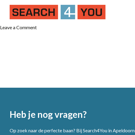
on
Leave a Comment
Monteur
/
Servicemonteur
Heb je nog vragen?
Op zoek naar de perfecte baan? Bij Search4You in Apeldoorn 