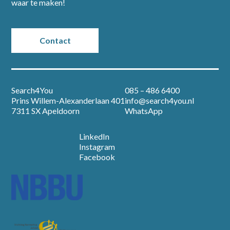
waar te maken!
Partners
Contact
Vacatures
Nieuws
Search4You
085 – 486 6400
Prins Willem-Alexanderlaan 401
info@search4you.nl
Over ons
7311 SX Apeldoorn
WhatsApp
Contact
LinkedIn
Instagram
Facebook
Open sollicitatie