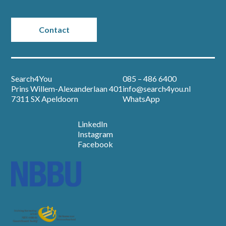
Partners
Contact
Vacatures
Nieuws
Search4You
085 – 486 6400
Prins Willem-Alexanderlaan 401
info@search4you.nl
Over ons
7311 SX Apeldoorn
WhatsApp
LinkedIn
Contact
Instagram
Facebook
Open sollicitatie