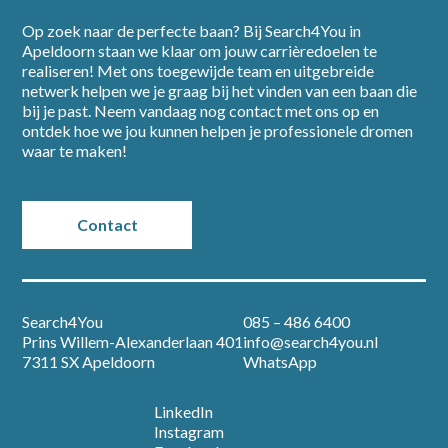
Op zoek naar de perfecte baan? Bij Search4You in
Home
Apeldoorn staan we klaar om jouw carrièredoelen te
realiseren! Met ons toegewijde team en uitgebreide
netwerk helpen we je graag bij het vinden van een baan die
Partners
bij je past. Neem vandaag nog contact met ons op en
ontdek hoe we jou kunnen helpen je professionele dromen
waar te maken!
Vacatures
Nieuws
Contact
Over ons
Search4You
085 – 486 6400
Contact
Prins Willem-Alexanderlaan 401
info@search4you.nl
7311 SX Apeldoorn
WhatsApp
LinkedIn
Open sollicitatie
Instagram